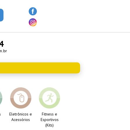
4
m.br
s
Eletrônicos e
Fitness e
Acessórios
Esportivos
(Kits)