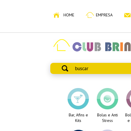
HOME
EMPRESA
Bar, Afins e
Bolas e Anti
Bol
Kits
Stress
e