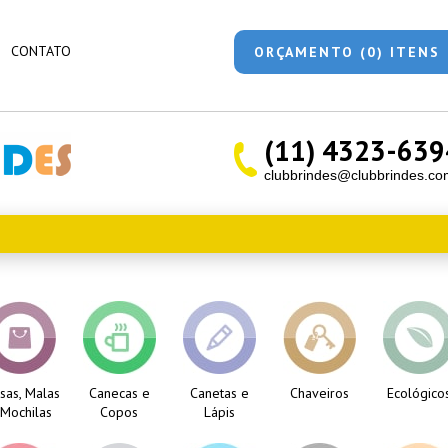
CONTATO
ORÇAMENTO (0) ITENS
(11) 4323-639
clubbrindes@clubbrindes.co
sas, Malas
Canecas e
Canetas e
Chaveiros
Ecológico
 Mochilas
Copos
Lápis