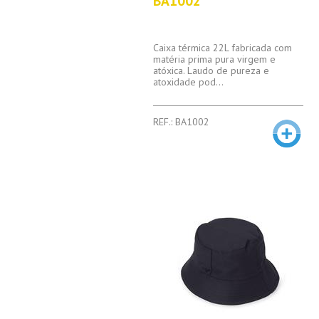
BA1002
Caixa térmica 22L fabricada com
matéria prima pura virgem e
atóxica. Laudo de pureza e
atoxidade pod...
REF.: BA1002