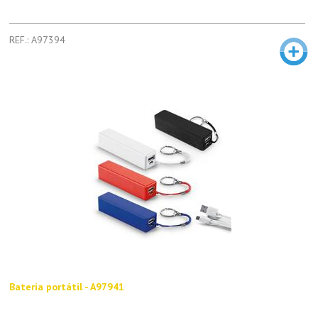
REF.: A97394
Bateria portátil - A97941