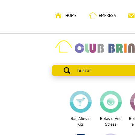
HOME
EMPRESA
Bar, Afins e
Bolas e Anti
Bol
Kits
Stress
e