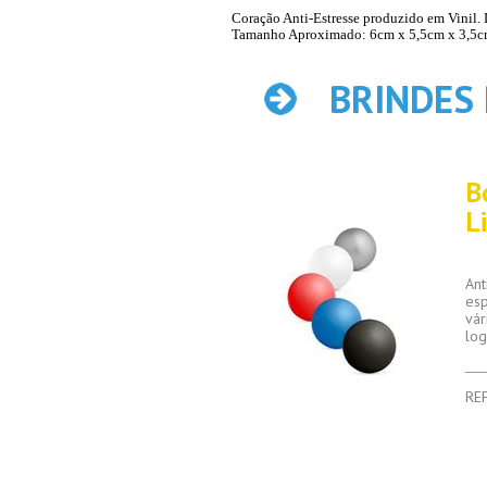
Coração Anti-Estresse produzido em Vinil. 
Tamanho Aproximado: 6cm x 5,5cm x 3,5c
BRINDES
B
L
Ant
esp
vár
log
RE