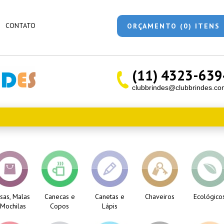
CONTATO
ORÇAMENTO (0) ITENS
(11) 4323-639
clubbrindes@clubbrindes.co
sas, Malas
Canecas e
Canetas e
Chaveiros
Ecológico
 Mochilas
Copos
Lápis