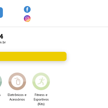
4
m.br
s
Eletrônicos e
Fitness e
Acessórios
Esportivos
(Kits)